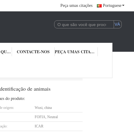
Peça umas citações
Portuguese
CONTROLE DA QUALIDADE
CONTACTE-NOS
PEÇA UMAS CITAÇÕES
inga Transponders injetáveis na identificação de animais
dentificação de animais
hes do produto:
de origem:
Wuxi, china
FOFIA, Neutral
cação:
ICAR