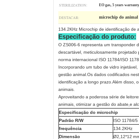
STERILIZATION:
EO gas, 5 years warrant
DESTACAR:
microchip do animal 
134.2KHz Microchip de identificação de 
Especificação do produto:
O ZS006-6 representa um transponder d
descartável, meticulosamente projetado 
norma internacional ISO 11784/ISO 1178
Incorporando um tubo de vidro injetável, 
gestão animal.
Os dados codificados nest
identificação a longo prazo.
Além disso, 
animais.
Aproveitando a poderosa série de leitor
animais, otimizar a gestão do abate,e a
Especificação do microchip
Padrão R/W
ISO 11784/5
frequência
134.2KHz
Dimensão
Ø2,12*12 m