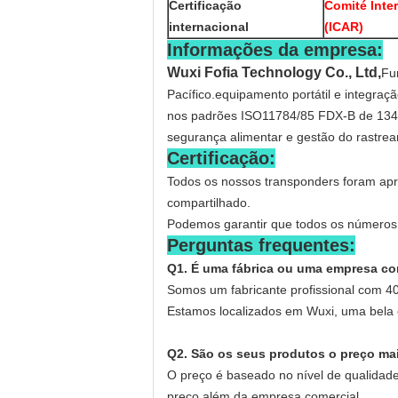
Certificação
Comité Inte
internacional
(ICAR)
Informações da empresa:
Wuxi Fofia Technology Co., Ltd,
Fu
Pacífico.equipamento portátil e integra
nos padrões ISO11784/85 FDX-B de 134,2
segurança alimentar e gestão do rastrea
Certificação:
Todos os nossos transponders foram apr
compartilhado.
Podemos garantir que todos os números 
Perguntas frequentes:
Q1. É uma fábrica ou uma empresa co
Somos um fabricante profissional com 40
Estamos localizados em Wuxi, uma bela 
Q2. São os seus produtos o preço ma
O preço é baseado no nível de qualidad
preço além da empresa comercial..