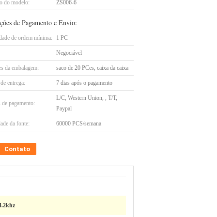
 do modelo:
ZS006-6
ções de Pagamento e Envio:
dade de ordem mínima:
1 PC
Negociável
es da embalagem:
saco de 20 PCes, caixa da caixa
de entrega:
7 dias após o pagamento
L/C, Western Union, , T/T,
 de pagamento:
Paypal
ade da fonte:
60000 PCS/semana
Contato
4.2khz