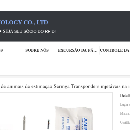
OLOGY CO., LTD
➨
SEJA
SEU SÓCIO DO RFID!
OS
SOBRE NÓS
EXCURSÃO DA FÁBRICA
o do animal de estimação
134.2KHz Microchip de identificação de animais de estimação Ser
de animais de estimação Seringa Transponders injetáveis na i
Detal
Lugar 
Marca:
Certifi