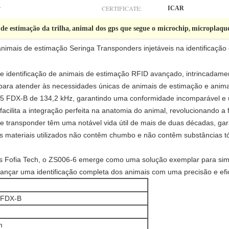
CERTIFICATE:
y
ICAR
de estimação da trilha
animal dos gps que segue o microchip
microplaque
,
,
animais de estimação Seringa Transponders injetáveis na identificação
e identificação de animais de estimação RFID avançado, intrincadam
para atender às necessidades únicas de animais de estimação e anima
5 FDX-B de 134,2 kHz, garantindo uma conformidade incomparável e um
facilita a integração perfeita na anatomia do animal, revolucionando a f
e transponder têm uma notável vida útil de mais de duas décadas, gara
os materiais utilizados não contêm chumbo e não contêm substâncias t
es Fofia Tech, o ZS006-6 emerge como uma solução exemplar para simp
lcançar uma identificação completa dos animais com uma precisão e efi
 FDX-B
m