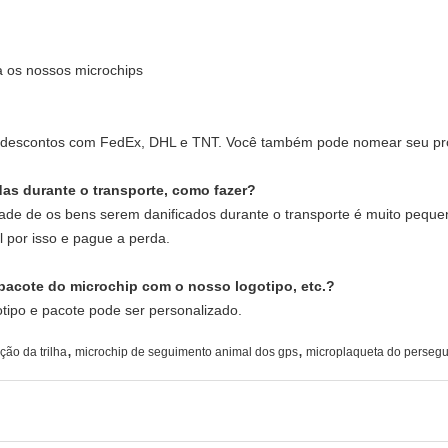
a os nossos microchips
s descontos com FedEx, DHL e TNT. Você também pode nomear seu próp
das durante o transporte, como fazer?
ade de os bens serem danificados durante o transporte é muito pequen
 por isso e pague a perda.
pacote do microchip com o nosso logotipo, etc.?
tipo e pacote pode ser personalizado.
,
,
ção da trilha
microchip de seguimento animal dos gps
microplaqueta do persegu