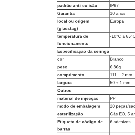
padrão anti-colisão
IP67
Garantia
10 anos
local ou origem
Europa
(glasstag)
temperatura de
-10°C a 65°
funcionamento
Especificação da seringa
cor
Branco
peso
6.86g
comprimento
111 ± 2 mm
largura
50 ± 1 mm
Outros
material de injecção
PP
modo de embalagem
20 peças/sa
esterilização
Gás EO, 5 an
Etiqueta de código de
6 adesivos
barras