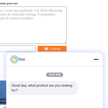
mente para nós
Contato
lisa
8:07 AM
Good day, what product are you looking 
for?