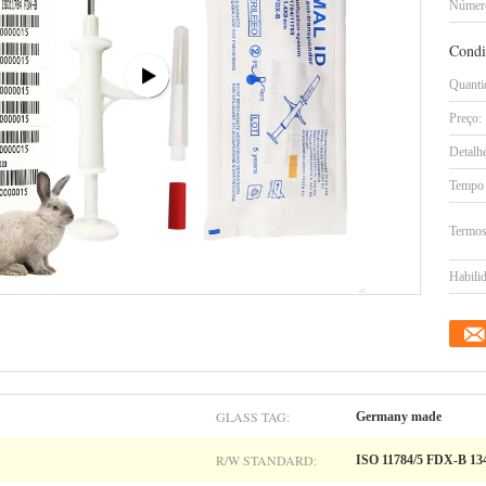
Número
Condi
Quanti
Preço:
Detalh
Tempo 
Termos
Habilid
GLASS TAG:
Germany made
R/W STANDARD:
ISO 11784/5 FDX-B 13