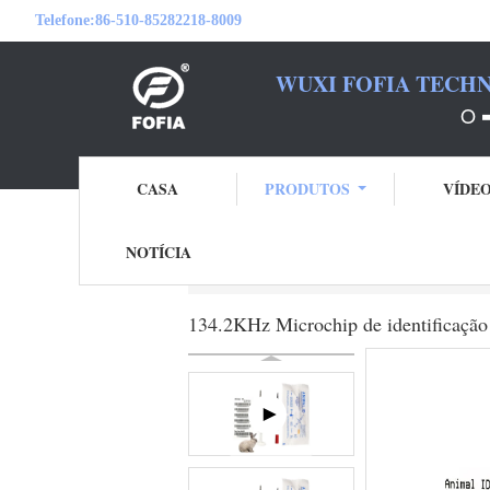
Telefone:
86-510-85282218-8009
WUXI FOFIA TECHN
O 
CASA
PRODUTOS
VÍDE
NOTÍCIA
Casa
Produtos
microchip da identificaçã
134.2KHz Microchip de identificação 