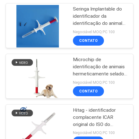
Seringa Implantable do
72
identificador da
etiquetas de orelha
identificação do animal
da série de Z esterilizada
Negociável MOQ:PC 100
dos carneiros
com gás do EO
CONTATO
Microchip de
identificação de animais
hermeticamente selado
39
2.12*12mm Tags de
Negociável MOQ:PC 100
Leitor de etiqueta
rastreamento de cães e
CONTATO
animais
da orelha
Hitag - identificador
complacente ICAR
original do ISO do
microchip animal menor
Negociável MOQ:PC 100
de S256 EM4305