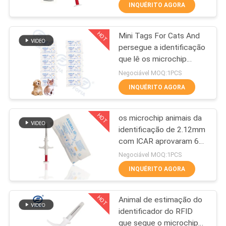
identificação do animal
FÁBRICA
INQUÉRITO AGORA
HOT
Mini Tags For Cats And
CONTROLE
99
persegue a identificação
DA
que lê os microchip
microchip da
QUALIDADE
injetáveis sob a pele
Negociável MOQ:1PCS
identificação do
IP67
INQUÉRITO AGORA
animal de
CONTACTE-
HOT
os microchip animais da
NOS
estimação
identificação de 2.12mm
com ICAR aprovaram 6
194
NOTÍCIA
etiquetas do código de
Negociável MOQ:1PCS
barras
Marca de ouvido do
INQUÉRITO AGORA
PEÇA
gado
HOT
Animal de estimação do
UMAS
identificador do RFID
CITAÇÕES
que segue o microchip