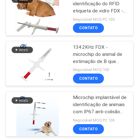
identificação do RFID
etiqueta de vidro FDX - B
117
134.2KHz
Negociável MOQ:PC 100
ISO11784/11785
Varredor do
CONTATO
identificadores injetáveis
microchip do RFID
de 1.4*8 milímetro
134.2KHz FDX -
microchip do animal de
estimação de B que
segue microplaquetas
Negociável MOQ:100
para cães com número
CONTATO
117
original do dígito de ICAR
15
Leitor da vara do
Microchip implantável de
identificação de animais
RFID
com IP67 anti-colisão
Microchip de
Negociável MOQ:PC 100
rastreamento de cães
CONTATO
ISO compatível