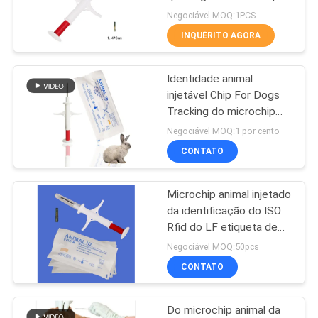
para o animal
Negociável MOQ:1PCS
MAPA
INQUÉRITO AGORA
288
DO
Etiquetas de orelha
Identidade animal
SITE
injetável Chip For Dogs
eletrônicas
Tracking do microchip
134.2KHz da
PRIVACY
Negociável MOQ:1 por cento
identificação dos
CONTATO
POLICY
identificadores ICAR
Microchip animal injetado
126
da identificação do ISO
etiqueta de orelha
Rfid do LF etiqueta de
vidro para o seguimento
Negociável MOQ:50pcs
do rfid
animal do animal de
CONTATO
estimação
Do microchip animal da