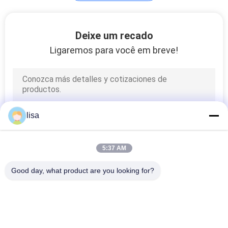
Aplicador da
Deixe um recado
etiqueta de orelha
Ligaremos para você em breve!
lisa
5:37 AM
Good day, what product are you looking for?
Categorias populares
Todos
Microchip Do 
Microchip Animal Da 