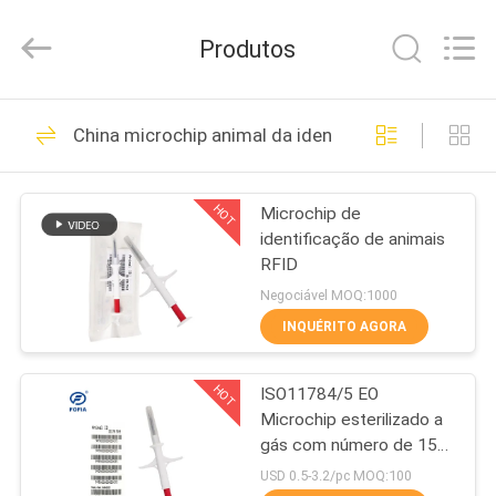
2026
Wuxi
Fofia
Produtos
Technology
Co.,
Ltd.
All
Rights
CASA
158
Reserved.
China microchip animal da identificação
Microchip do
PRODUTOS
identificador do ISO
HOT
Microchip de
identificação de animais
VÍDEOS
RFID
Negociável MOQ:1000
SOBRE
INQUÉRITO AGORA
140
NÓS
microchip animal da
HOT
ISO11784/5 EO
Microchip esterilizado a
EXCURSÃO
identificação
gás com número de 15
DA
dígitos como número de
USD 0.5-3.2/pc MOQ:100