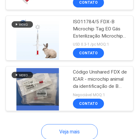
CONTATO
15
NENHUM
Etiqueta da taça da
ISO11784/5 FDX-B
pança
Microchip Tag EO Gás
Esterilização Microchip
Tracking Device For
USD 0.3-1 /pc MOQ:1
Dogs Pet Rfid Chip
CONTATO
104
Código Unshared FDX de
ICAR - microchip animal
Varredor animal do
da identificação de B
embalado no saco estéril
microchip
Negociável MOQ:1
separadamente
CONTATO
Veja mais
31