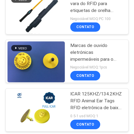
vara do RFID para
etiquetas de orelha
117
eletrônicas animais
Negociável MOQ:PC 100
Varredor do
CONTATO
microchip do RFID
Marcas de ouvido
eletrónicas
impermeáveis para o
gado e de longa duração
Negociável MOQ:1pcs
para a gestão animal
CONTATO
117
Leitor da vara do
ICAR 125KHZ/134.2KHZ
RFID Animal Ear Tags
RFID
RFID eletrônica de baixa
frequência para
0.5-1 usd MOQ:1
rastreamento de animais
CONTATO