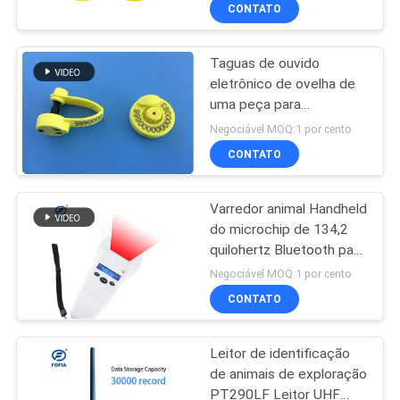
personalizadas em cores,
FÁBRICA
CONTATO
134,2 kHz, etiquetas de
identificação animal para
bovinos, ovinos, caprinos
Taguas de ouvido
CONTROLE
99
e suínos
eletrônico de ovelha de
DA
uma peça para
microchip da
QUALIDADE
rastreamento /134.2khz
Negociável MOQ:1 por cento
identificação do
Frequência Taguas de
CONTATO
ouvido de gado
animal de
CONTACTE-
personalizadas
Varredor animal Handheld
NOS
estimação
do microchip de 134,2
quilohertz Bluetooth para
194
NOTÍCIA
a gestão do animal de
Negociável MOQ:1 por cento
estimação
Marca de ouvido do
CONTATO
PEÇA
gado
Leitor de identificação
UMAS
de animais de exploração
CITAÇÕES
PT290LF Leitor UHF