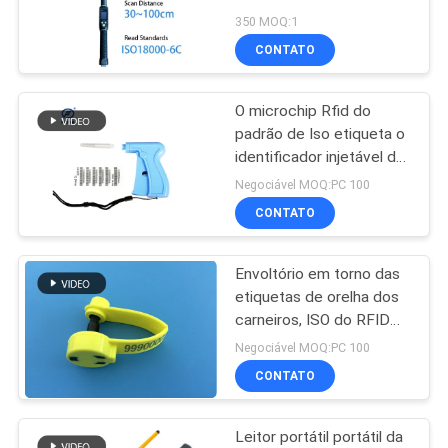
para reprodução
350 MOQ:1
veterinária
MAPA
CONTATO
288
DO
Etiquetas de orelha
O microchip Rfid do
SITE
padrão de Iso etiqueta o
eletrônicas
identificador injetável do
microchip injetável dos
PRIVACY
Negociável MOQ:PC 100
rebanhos animais de
CONTATO
POLICY
Chips Animal Microchip
Syringe For
Envoltório em torno das
126
etiquetas de orelha dos
etiqueta de orelha
carneiros, ISO do RFID
das etiquetas de
Negociável MOQ:PC 100
do rfid
identificação dos
CONTATO
carneiros de TPU
alistado
Leitor portátil portátil da