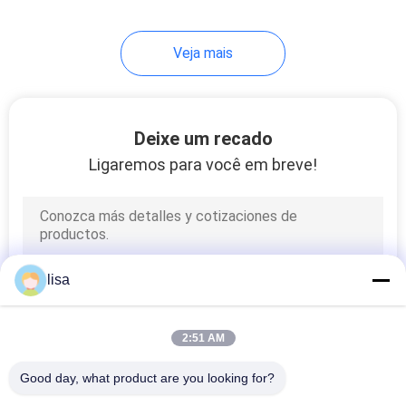
72
Veja mais
etiquetas de orelha
dos carneiros
Deixe um recado
Ligaremos para você em breve!
39
Leitor de etiqueta
lisa
da orelha
2:51 AM
Good day, what product are you looking for?