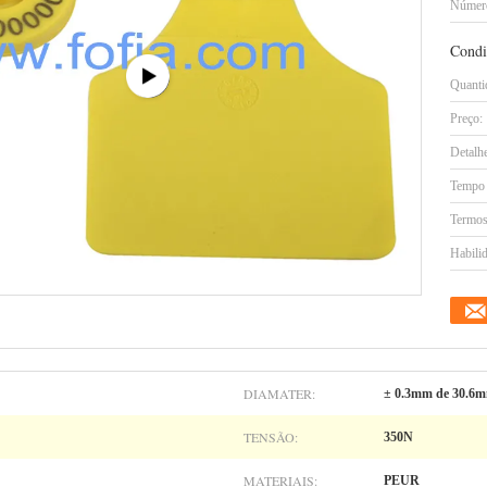
Número
Condi
Quanti
Preço:
Detalh
Tempo 
Termos
Habilid
DIAMATER:
± 0.3mm de 30.6
TENSÃO:
350N
MATERIAIS:
PEUR