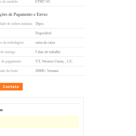
 do modelo:
ET907-SC
ções de Pagamento e Envio:
dade de ordem mínima:
50pcs
Negociável
es da embalagem:
caixa da caixa
de entrega:
5 dias de trabalho
 de pagamento:
T/T, Western Union, , L/C
ade da fonte:
20000 / Semana
Contato
mm