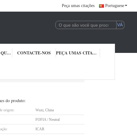
Peça umas citações
Portuguese
CONTROLE DA QUALIDADE
CONTACTE-NOS
PEÇA UMAS CITAÇÕES
 de Rfid com o botão Em4305
hes do produto:
de origem:
Wuxi, China
FOFIA / Neutral
cação:
ICAR