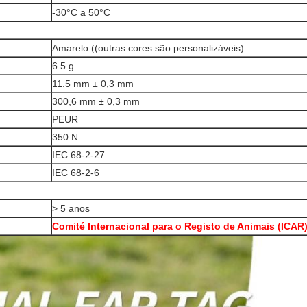
-30°C a 50°C
Amarelo ((outras cores são personalizáveis)
6.5 g
11.5 mm ± 0,3 mm
300,6 mm ± 0,3 mm
PEUR
350 N
IEC 68-2-27
IEC 68-2-6
> 5 anos
Comité Internacional para o Registo de Animais (ICAR