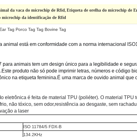
nimal da vaca do microchip de Rfid
Etiqueta de orelha do microchip de 
,
o microchip da identificação de Rfid
Ear Tag Porco Tag Tag Bovine Tag
ca animal está em conformidade com a norma internacional ISO11
7 para animais tem um design único para a legibilidade e segur
.
Este produto não só pode imprimir letras, números e código bi
nico na etiqueta feminina.É uma marca de ouvido animal que c
do eletrônica é feita de material TPU (poliéter). O material TPU
frio, não tóxico, sem odor,resistência ao desgaste, sem rachadura
vação a laser
ISO 11784/5 FDX-B
134.2KHz