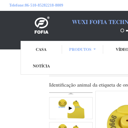
Telefone:
86-510-85282218-8009
WUXI FOFIA TECHN
O 
CASA
PRODUTOS
VÍDE
NOTÍCIA
Casa
Produtos
Etiquetas de orelha eletrô
Identificação animal da etiqueta de 