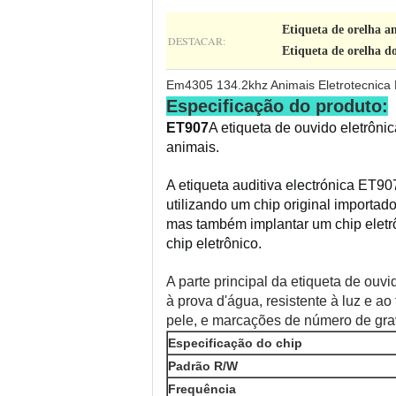
Etiqueta de orelha a
DESTACAR:
Etiqueta de orelha d
Em4305 134.2khz Animais Eletrotecnica 
Especificação do produto:
ET907
A etiqueta de ouvido eletrôni
animais.
A etiqueta auditiva electrónica ET90
utilizando um chip original importado
mas também implantar um chip eletrô
chip eletrônico.
A parte principal da etiqueta de ouvi
à prova d'água, resistente à luz e ao 
pele, e marcações de número de gra
Especificação do chip
Padrão R/W
Frequência