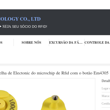
OLOGY CO., LTD
➨
SEJA
SEU SÓCIO DO RFID!
OS
SOBRE NÓS
EXCURSÃO DA FÁBRICA
nicas
Identificação animal da etiqueta de orelha de Electonic do microchip
orelha de Electonic do microchip de Rfid com o botão Em4305
Detal
Lugar 
Marca:
Certifi