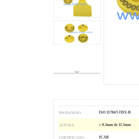
RW/PADRÃO:
ISO 11784/5 FDX-B
ALTURA:
± 0.3mm de 11.5mm
CERTIFICADO:
ICAR