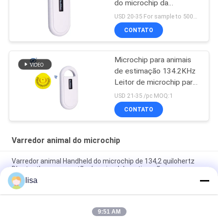
do microchip da
identificação de Hanheld
USD 20-35 For sample to 500pcs MOQ:1PCS
CONTATO
Microchip para animais
de estimação 134.2KHz
Leitor de microchip para
animais PT160
USD 21-35 /pc MOQ:1
Microchip para cães
CONTATO
Varredor animal do microchip
Varredor animal Handheld do microchip de 134,2 quilohertz
Bluetooth para a gestão do animal de estimação
lisa
RFID Reader for Animal Id Chip Pt290 UHF PET Microchip
Scanner Animal Tag Reader
9:51 AM
PT290 Long Range RFID Ear Tag Reader IP66 à prova d'água