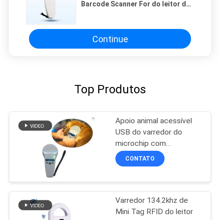
Barcode Scanner For do leitor de
134.2khz RFID Bluetooth
Continue
Top Produtos
Apoio animal acessível
USB do varredor do
microchip com
armazenamento de
CONTATO
dados 1000 dos
registros
Varredor 134.2khz de
Mini Tag RFID do leitor