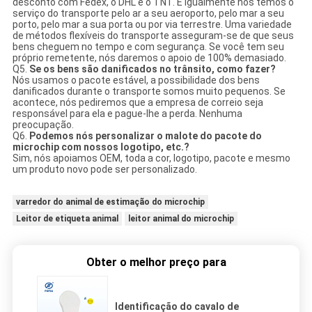
desconto com Fedex, o DHL e o TNT. E igualmente nós temos o
serviço do transporte pelo ar a seu aeroporto, pelo mar a seu
porto, pelo mar a sua porta ou por via terrestre. Uma variedade
de métodos flexíveis do transporte asseguram-se de que seus
bens cheguem no tempo e com segurança. Se você tem seu
próprio remetente, nós daremos o apoio de 100% demasiado.
Q5.
Se os bens são danificados no trânsito, como fazer?
Nós usamos o pacote estável, a possibilidade dos bens
danificados durante o transporte somos muito pequenos. Se
acontece, nós pediremos que a empresa de correio seja
responsável para ela e pague-lhe a perda. Nenhuma
preocupação.
Q6.
Podemos nós personalizar o malote do pacote do
microchip com nossos logotipo, etc.?
Sim, nós apoiamos OEM, toda a cor, logotipo, pacote e mesmo
um produto novo pode ser personalizado.
varredor do animal de estimação do microchip
Leitor de etiqueta animal
leitor animal do microchip
Obter o melhor preço para
Identificação do cavalo de