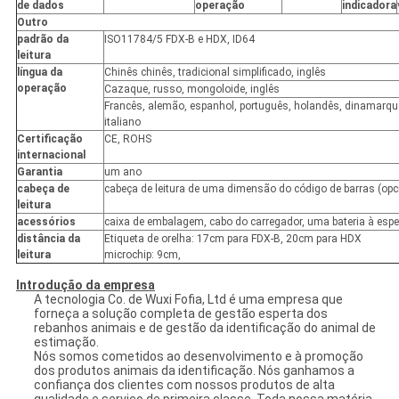
de dados
operação
indicadora
Outro
padrão da
ISO11784/5 FDX-B e HDX, ID64
leitura
língua da
Chinês chinês, tradicional simplificado, inglês
operação
Cazaque, russo, mongoloide, inglês
Francês, alemão, espanhol, português, holandês, dinamarquê
italiano
Certificação
CE, ROHS
internacional
Garantia
um ano
cabeça de
cabeça de leitura de uma dimensão do código de barras (opc
leitura
acessórios
caixa de embalagem, cabo do carregador, uma bateria à espe
distância da
Etiqueta de orelha: 17cm para FDX-B, 20cm para HDX
leitura
microchip: 9cm,
Introdução da empresa
A tecnologia Co. de Wuxi Fofia, Ltd é uma empresa que
forneça a solução completa de gestão esperta dos
rebanhos animais e de gestão da identificação do animal de
estimação.
Nós somos cometidos ao desenvolvimento e à promoção
dos produtos animais da identificação. Nós ganhamos a
confiança dos clientes com nossos produtos de alta