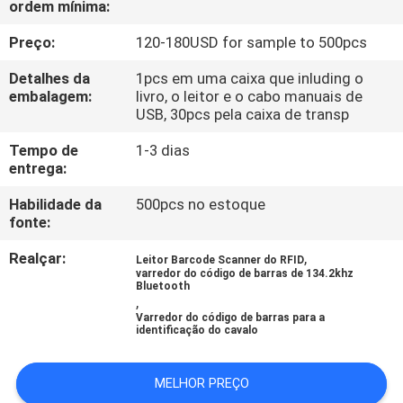
ordem mínima:
FÁBRICA
Preço:
120-180USD for sample to 500pcs
CONTROLE
Detalhes da
1pcs em uma caixa que inluding o
DA
embalagem:
livro, o leitor e o cabo manuais de
USB, 30pcs pela caixa de transp
QUALIDADE
Tempo de
1-3 dias
entrega:
CONTACTE-
Habilidade da
500pcs no estoque
NOS
fonte:
Realçar:
,
Leitor Barcode Scanner do RFID
NOTÍCIA
varredor do código de barras de 134.2khz
Bluetooth
,
Varredor do código de barras para a
PEÇA
identificação do cavalo
UMAS
MELHOR PREÇO
CITAÇÕES