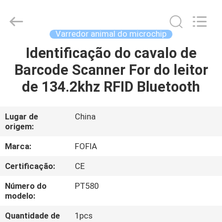
2026
Wuxi
Fofia
Technology
Co.,
Varredor animal do microchip
Ltd.
All
Rights
Identificação do cavalo de
CASA
Reserved.
Barcode Scanner For do leitor
PRODUTOS
de 134.2khz RFID Bluetooth
VÍDEOS
Lugar de
China
origem:
SOBRE
Marca:
FOFIA
NÓS
Certificação:
CE
Número do
PT580
EXCURSÃO
modelo:
DA
Quantidade de
1pcs