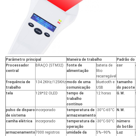
Parâmetro principal
Maneira de trabalho
Padrão do
Processador
BRAÇO (STM32)
fonte de
bateria de
cor
central
alimentação
lítio
recarregável
frequência de
134.2KHz/125KHz
modo de uma
bluetooth e
tamanho
trabalho
comunicação
USB
do pacote
tela
128*32 OLED
tempo de
12 horas
G.W.
trabalho
contínuo
pulso de disparo
incorporado
temperatura de
-30°C-65°C
N.W.
de sistema
armazenamento
camha elétrica
incorporado
temperatura da
-30°C-50°C
número
operação
do botão
armazenamento
7000 registros
umidade da
5%~90%
Luz