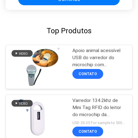
Top Produtos
Apoio animal acessível
USB do varredor do
microchip com
armazenamento de
CONTATO
dados 1000 dos
registros
Varredor 134.2khz de
Mini Tag RFID do leitor
do microchip da
identificação de Hanheld
USD 20-35 For sample to 500pcs MOQ:1PCS
CONTATO