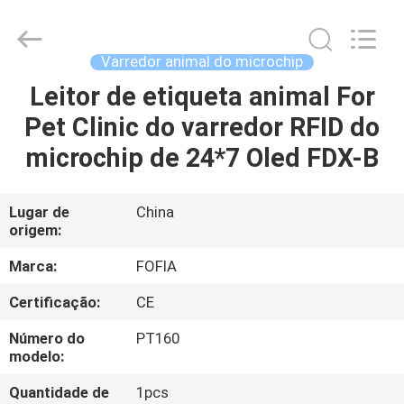
2026
Wuxi
Fofia
Technology
Co.,
Varredor animal do microchip
Ltd.
All
Rights
Leitor de etiqueta animal For
CASA
Reserved.
Pet Clinic do varredor RFID do
PRODUTOS
microchip de 24*7 Oled FDX-B
VÍDEOS
Lugar de
China
origem:
SOBRE
Marca:
FOFIA
NÓS
Certificação:
CE
Número do
PT160
EXCURSÃO
modelo:
DA
Quantidade de
1pcs