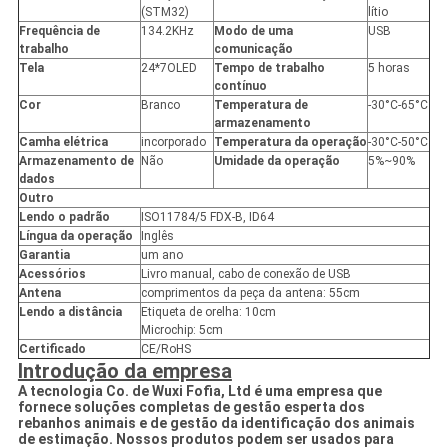
(STM32)
lítio
Frequência de
134.2KHz
Modo de uma
USB
trabalho
comunicação
Tela
24*7OLED
Tempo de trabalho
5 horas
contínuo
Cor
Branco
Temperatura de
-30°C-65°C
armazenamento
Camha elétrica
incorporado
Temperatura da operação
-30°C-50°C
Armazenamento de
Não
Umidade da operação
5%~90%
dados
Outro
Lendo o padrão
ISO11784/5 FDX-B, ID64
Língua da operação
Inglês
Garantia
um ano
Acessórios
Livro manual, cabo de conexão de USB
Antena
comprimentos da peça da antena: 55cm
Lendo a distância
Etiqueta de orelha: 10cm
Microchip: 5cm
Certificado
CE/RoHS
Introdução da empresa
A tecnologia Co. de Wuxi Fofia, Ltd é uma empresa que
fornece soluções completas de gestão esperta dos
rebanhos animais e de gestão da identificação dos animais
de estimação. Nossos produtos podem ser usados para