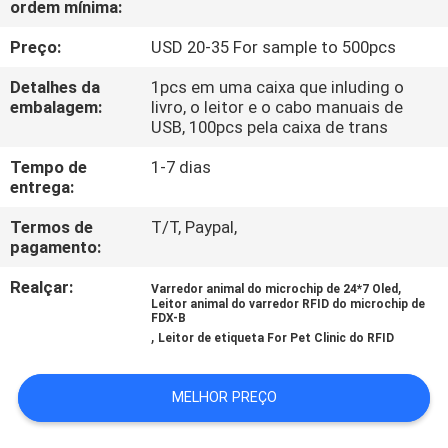
ordem mínima:
FÁBRICA
Preço:
USD 20-35 For sample to 500pcs
CONTROLE
Detalhes da
1pcs em uma caixa que inluding o
DA
embalagem:
livro, o leitor e o cabo manuais de
USB, 100pcs pela caixa de trans
QUALIDADE
Tempo de
1-7 dias
entrega:
CONTACTE-
Termos de
T/T, Paypal,
NOS
pagamento:
Realçar:
,
Varredor animal do microchip de 24*7 Oled
NOTÍCIA
Leitor animal do varredor RFID do microchip de
FDX-B
,
Leitor de etiqueta For Pet Clinic do RFID
PEÇA
MELHOR PREÇO
UMAS
CITAÇÕES