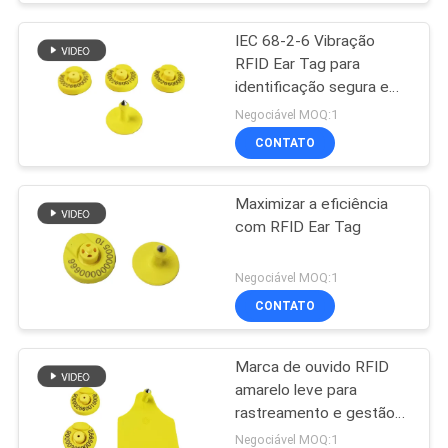
IEC 68-2-6 Vibração
RFID Ear Tag para
identificação segura e
precisa
Negociável MOQ:1
CONTATO
Maximizar a eficiência
com RFID Ear Tag
Negociável MOQ:1
CONTATO
Marca de ouvido RFID
amarelo leve para
rastreamento e gestão
de gado
Negociável MOQ:1