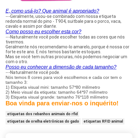
E, como usá-lo? Que animal é apropriado?
---Geralmente, usou-se combinado com nossa etiqueta
redonda normal do pino - T904, suitbale para o porco, vaca,
cavalo e assim por diante.
Como posso eu escolher esta cor?
---Naturalmente você pode escolher todas as cores que nós
tivermos.
Geralmente nós recomendamo-lo amarelo, porque é nossa cor
forte este ano. E nós temos bastante estoques.
Mas se você tem outras procuras, nós podemos negociar um
com o otro.
Posso eu conhecer a dimensão de cada tamanho?
---Naturalmente você pode.
Nós temos 8 cores para você escolhemos e cada cor tem o
tamanho 3:
1) Etiqueta visual mini: tamanho 57*80 milímetro
2) Meio visual da etiqueta: tamanho 64*97 milímetro
3) Etiqueta visual grande: tamanho 76*118 milímetro
Boa vinda para enviar-nos o inquérito!
etiquetas dos rebanhos animais do rfid
etiquetas de orelha eletrônicas do gado
etiquetas RFID animal