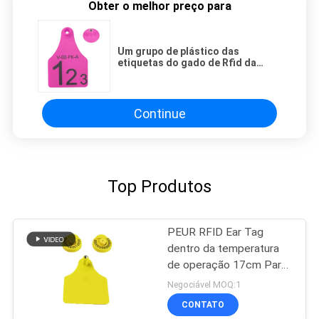
Obter o melhor preço para
Um grupo de plástico das
etiquetas do gado de Rfid da
reutilização + de materiais do
ABS com tensão alta
Continue
Top Produtos
PEUR RFID Ear Tag
dentro da temperatura
de operação 17cm Para
gestão de gado
Negociável MOQ:1
CONTATO