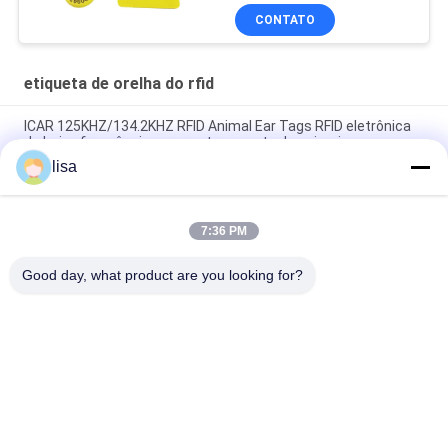
CONTATO
etiqueta de orelha do rfid
ICAR 125KHZ/134.2KHZ RFID Animal Ear Tags RFID eletrônica
de baixa frequência para rastreamento de animais
lisa
ISO11784/85 Marcas de identificação de animais certificadas
para gestão fácil de bovinos e ovinos
7:36 PM
RFID Ear Tag Marcas de ouvido de gado Melhorar o
gerenciamento de gado com tecnologia RFID avançada
Good day, what product are you looking for?
Categorias populares
Todos
Microchip Do 
Microchip Animal Da 
Identificador Do ISO
Identificação
Microchip Da 
Etiquetas De Orelha 