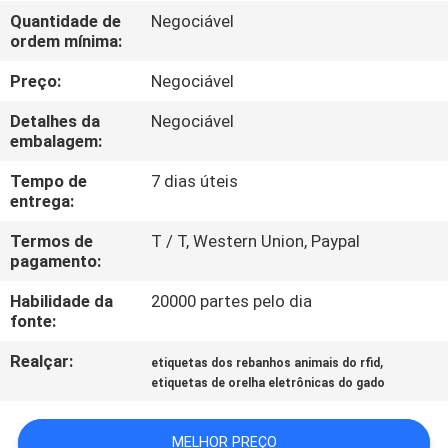
FÁBRICA
Quantidade de
Negociável
ordem mínima:
CONTROLE
Preço:
Negociável
DA
Detalhes da
Negociável
QUALIDADE
embalagem:
Tempo de
7 dias úteis
entrega:
CONTACTE-
NOS
Termos de
T / T, Western Union, Paypal
pagamento:
Habilidade da
20000 partes pelo dia
NOTÍCIA
fonte:
Realçar:
,
etiquetas dos rebanhos animais do rfid
PEÇA
etiquetas de orelha eletrônicas do gado
UMAS
CITAÇÕES
MELHOR PREÇO