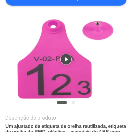
MAPA
DO
SITE
PRIVACY
POLICY
Descrição de produto
Um ajustado da etiqueta de orelha reutilizada, etiqueta
de orelha do RFID, plástica + materiais do ABS com