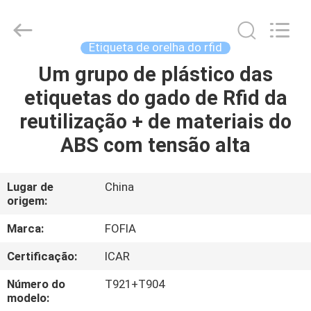
2026
Wuxi
Fofia
Technology
Co.,
Etiqueta de orelha do rfid
Ltd.
All
Rights
Um grupo de plástico das
CASA
Reserved.
etiquetas do gado de Rfid da
PRODUTOS
reutilização + de materiais do
ABS com tensão alta
VÍDEOS
Lugar de
China
origem:
SOBRE
NÓS
Marca:
FOFIA
Certificação:
ICAR
EXCURSÃO
Número do
T921+T904
DA
modelo: