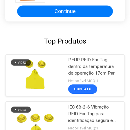
Continue
Top Produtos
PEUR RFID Ear Tag
dentro da temperatura
de operação 17cm Para
gestão de gado
Negociável MOQ:1
CONTATO
IEC 68-2-6 Vibração
RFID Ear Tag para
identificação segura e
precisa
Negociável MOQ:1