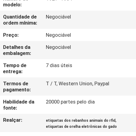
FÁBRICA
modelo:
Quantidade de
Negociável
CONTROLE
ordem mínima:
DA
Preço:
Negociável
QUALIDADE
Detalhes da
Negociável
embalagem:
CONTACTE-
Tempo de
7 dias úteis
entrega:
NOS
Termos de
T / T, Western Union, Paypal
pagamento:
NOTÍCIA
Habilidade da
20000 partes pelo dia
fonte:
PEÇA
Realçar:
,
etiquetas dos rebanhos animais do rfid
UMAS
etiquetas de orelha eletrônicas do gado
CITAÇÕES