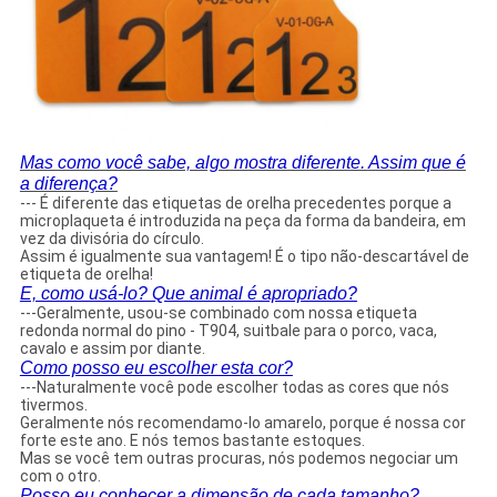
Mas como você sabe, algo mostra diferente. Assim que é
a diferença?
--- É diferente das etiquetas de orelha precedentes porque a
microplaqueta é introduzida na peça da forma da bandeira, em
vez da divisória do círculo.
Assim é igualmente sua vantagem! É o tipo não-descartável de
etiqueta de orelha
!
E, como usá-lo? Que animal é apropriado?
---Geralmente, usou-se combinado com nossa etiqueta
redonda normal do pino - T904, suitbale para o porco, vaca,
cavalo e assim por diante.
Como posso eu escolher esta cor?
---Naturalmente você pode escolher todas as cores que nós
tivermos.
Geralmente nós recomendamo-lo amarelo, porque é nossa cor
forte este ano. E nós temos bastante estoques.
Mas se você tem outras procuras, nós podemos negociar um
com o otro.
Posso eu conhecer a dimensão de cada tamanho?