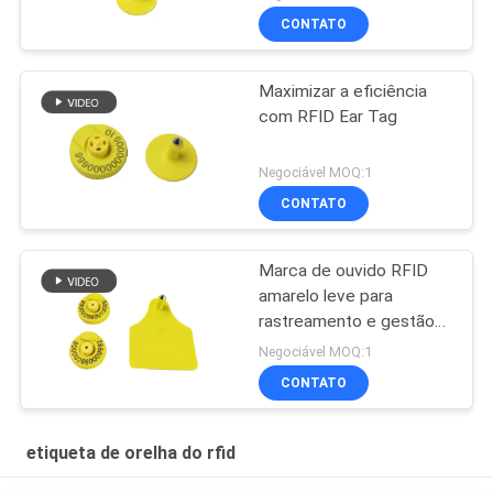
CONTATO
Maximizar a eficiência
com RFID Ear Tag
Negociável MOQ:1
CONTATO
Marca de ouvido RFID
amarelo leve para
rastreamento e gestão
de gado
Negociável MOQ:1
CONTATO
etiqueta de orelha do rfid