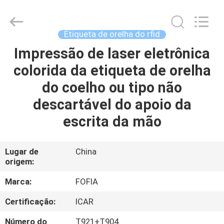
2026
Wuxi
Fofia
Technology
Co.,
Etiqueta de orelha do rfid
Ltd.
All
Rights
Impressão de laser eletrônica
CASA
Reserved.
colorida da etiqueta de orelha
PRODUTOS
do coelho ou tipo não
descartável do apoio da
VÍDEOS
escrita da mão
SOBRE
Lugar de
China
origem:
NÓS
Marca:
FOFIA
EXCURSÃO
Certificação:
ICAR
DA
Número do
T921+T904