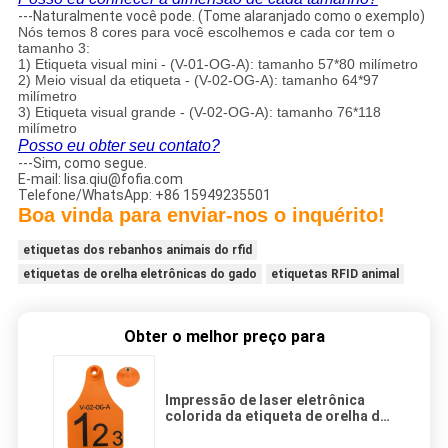
---Naturalmente você pode. (Tome alaranjado como o exemplo)
Nós temos 8 cores para você escolhemos e cada cor tem o
tamanho 3:
1) Etiqueta visual mini - (V-01-OG-A): tamanho 57*80 milímetro
2) Meio visual da etiqueta - (V-02-OG-A): tamanho 64*97
milímetro
3) Etiqueta visual grande - (V-02-OG-A): tamanho 76*118
milímetro
Posso eu obter seu contato?
---Sim, como segue.
E-mail: lisa.qiu@fofia.com
Telefone/WhatsApp: +86 15949235501
Boa vinda para enviar-nos o inquérito!
etiquetas dos rebanhos animais do rfid
etiquetas de orelha eletrônicas do gado
etiquetas RFID animal
Obter o melhor preço para
Impressão de laser eletrônica
colorida da etiqueta de orelha do
coelho ou tipo não descartável do
apoio da escrita da mão